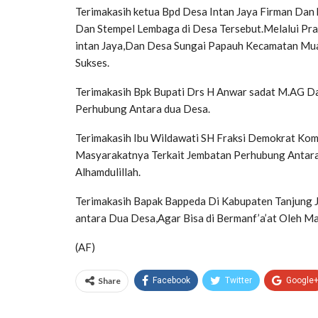
Terimakasih ketua Bpd Desa Intan Jaya Firman Da
Dan Stempel Lembaga di Desa Tersebut.Melalui Pr
intan Jaya,Dan Desa Sungai Papauh Kecamatan Mua
Sukses.
Terimakasih Bpk Bupati Drs H Anwar sadat M.AG Dan
Perhubung Antara dua Desa.
Terimakasih Ibu Wildawati SH Fraksi Demokrat Komi
Masyarakatnya Terkait Jembatan Perhubung Antara d
Alhamdulillah.
Terimakasih Bapak Bappeda Di Kabupaten Tanjung 
antara Dua Desa,Agar Bisa di Bermanf’a’at Oleh M
(AF)
Share
Facebook
Twitter
Google