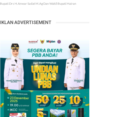
upati Drs H.Anwar Sadat M.Ag Dan Wakil Bupati Hairan
IKLAN ADVERTISEMENT