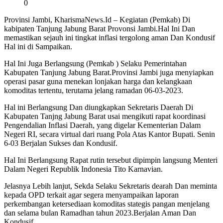
0
Provinsi Jambi, KharismaNews.Id – Kegiatan (Pemkab) Di
kabipaten Tanjung Jabung Barat Provonsi Jambi.Hal Ini Dan
memastikan sejauh ini tingkat inflasi tergolong aman Dan Kondusif
Hal ini di Sampaikan.
Hal Ini Juga Berlangsung (Pemkab ) Selaku Pemerintahan
Kabupaten Tanjung Jabung Barat.Provinsi Jambi juga menyiapkan
operasi pasar guna menekan lonjakan harga dan kelangkaan
komoditas tertentu, terutama jelang ramadan 06-03-2023.
Hal ini Berlangsung Dan diungkapkan Sekretaris Daerah Di
Kabupaten Tanjng Jabung Barat usai mengikuti rapat koordinasi
Pengendalian Inflasi Daerah, yang digelar Kementerian Dalam
Negeri RI, secara virtual dari ruang Pola Atas Kantor Bupati. Senin
6-03 Berjalan Sukses dan Kondusif.
Hal Ini Berlangsung Rapat rutin tersebut dipimpin langsung Menteri
Dalam Negeri Republik Indonesia Tito Karnavian.
Jelasnya Lebih lanjut, Sekda Selaku Sekretaris dearah Dan meminta
kepada OPD terkait agar segera menyampaikan laporan
perkembangan ketersediaan komoditas stategis pangan menjelang
dan selama bulan Ramadhan tahun 2023.Berjalan Aman Dan
Kondusif.