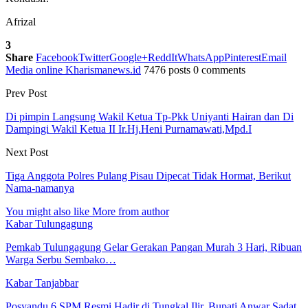
Afrizal
3
Share
Facebook
Twitter
Google+
ReddIt
WhatsApp
Pinterest
Email
Media online Kharismanews.id
7476 posts
0 comments
Prev Post
Di pimpin Langsung Wakil Ketua Tp-Pkk Uniyanti Hairan dan Di
Dampingi Wakil Ketua II Ir.Hj.Heni Purnamawati,Mpd.I
Next Post
Tiga Anggota Polres Pulang Pisau Dipecat Tidak Hormat, Berikut
Nama-namanya
You might also like
More from author
Kabar Tulungagung
Pemkab Tulungagung Gelar Gerakan Pangan Murah 3 Hari, Ribuan
Warga Serbu Sembako…
Kabar Tanjabbar
Posyandu 6 SPM Resmi Hadir di Tungkal Ilir, Bupati Anwar Sadat