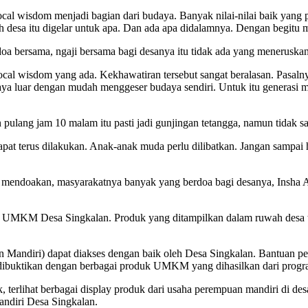
l wisdom menjadi bagian dari budaya. Banyak nilai-nilai baik yang p
ah desa itu digelar untuk apa. Dan ada apa didalamnya. Dengan begitu 
doa bersama, ngaji bersama bagi desanya itu tidak ada yang meneruska
al wisdom yang ada. Kekhawatiran tersebut sangat beralasan. Pasalny
 Budaya luar dengan mudah menggeser budaya sendiri. Untuk itu genera
n pulang jam 10 malam itu pasti jadi gunjingan tetangga, namun tidak s
at terus dilakukan. Anak-anak muda perlu dilibatkan. Jangan sampai ha
g mendoakan, masyarakatnya banyak yang berdoa bagi desanya, Insha Al
 UMKM Desa Singkalan. Produk yang ditampilkan dalam ruwah desa t
Mandiri) dapat diakses dengan baik oleh Desa Singkalan. Bantuan pe
tu dibuktikan dengan berbagai produk UMKM yang dihasilkan dari prog
terlihat berbagai display produk dari usaha perempuan mandiri di desa
ndiri Desa Singkalan.