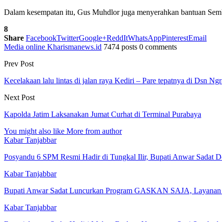
Dalam kesempatan itu, Gus Muhdlor juga menyerahkan bantuan Semb
8
Share
Facebook
Twitter
Google+
ReddIt
WhatsApp
Pinterest
Email
Media online Kharismanews.id
7474 posts
0 comments
Prev Post
Kecelakaan lalu lintas di jalan raya Kediri – Pare tepatnya di Dsn
Next Post
Kapolda Jatim Laksanakan Jumat Curhat di Terminal Purabaya
You might also like
More from author
Kabar Tanjabbar
Posyandu 6 SPM Resmi Hadir di Tungkal Ilir, Bupati Anwar Sadat
Kabar Tanjabbar
Bupati Anwar Sadat Luncurkan Program GASKAN SAJA, Layanan 
Kabar Tanjabbar