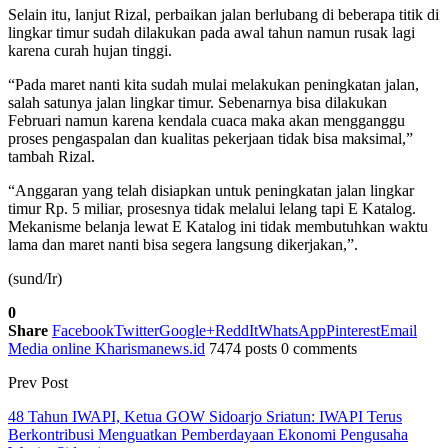
Selain itu, lanjut Rizal, perbaikan jalan berlubang di beberapa titik di
lingkar timur sudah dilakukan pada awal tahun namun rusak lagi
karena curah hujan tinggi.
“Pada maret nanti kita sudah mulai melakukan peningkatan jalan,
salah satunya jalan lingkar timur. Sebenarnya bisa dilakukan
Februari namun karena kendala cuaca maka akan mengganggu
proses pengaspalan dan kualitas pekerjaan tidak bisa maksimal,”
tambah Rizal.
“Anggaran yang telah disiapkan untuk peningkatan jalan lingkar
timur Rp. 5 miliar, prosesnya tidak melalui lelang tapi E Katalog.
Mekanisme belanja lewat E Katalog ini tidak membutuhkan waktu
lama dan maret nanti bisa segera langsung dikerjakan,”.
(sund/Ir)
0
Share
Facebook
Twitter
Google+
ReddIt
WhatsApp
Pinterest
Email
Media online Kharismanews.id
7474 posts
0 comments
Prev Post
48 Tahun IWAPI, Ketua GOW Sidoarjo Sriatun: IWAPI Terus
Berkontribusi Menguatkan Pemberdayaan Ekonomi Pengusaha