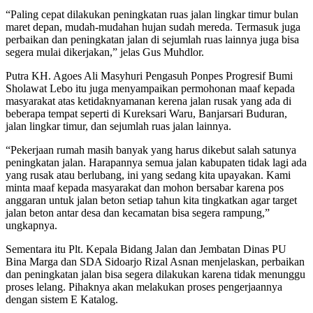
“Paling cepat dilakukan peningkatan ruas jalan lingkar timur bulan
maret depan, mudah-mudahan hujan sudah mereda. Termasuk juga
perbaikan dan peningkatan jalan di sejumlah ruas lainnya juga bisa
segera mulai dikerjakan,” jelas Gus Muhdlor.
Putra KH. Agoes Ali Masyhuri Pengasuh Ponpes Progresif Bumi
Sholawat Lebo itu juga menyampaikan permohonan maaf kepada
masyarakat atas ketidaknyamanan kerena jalan rusak yang ada di
beberapa tempat seperti di Kureksari Waru, Banjarsari Buduran,
jalan lingkar timur, dan sejumlah ruas jalan lainnya.
“Pekerjaan rumah masih banyak yang harus dikebut salah satunya
peningkatan jalan. Harapannya semua jalan kabupaten tidak lagi ada
yang rusak atau berlubang, ini yang sedang kita upayakan. Kami
minta maaf kepada masyarakat dan mohon bersabar karena pos
anggaran untuk jalan beton setiap tahun kita tingkatkan agar target
jalan beton antar desa dan kecamatan bisa segera rampung,”
ungkapnya.
Sementara itu Plt. Kepala Bidang Jalan dan Jembatan Dinas PU
Bina Marga dan SDA Sidoarjo Rizal Asnan menjelaskan, perbaikan
dan peningkatan jalan bisa segera dilakukan karena tidak menunggu
proses lelang. Pihaknya akan melakukan proses pengerjaannya
dengan sistem E Katalog.