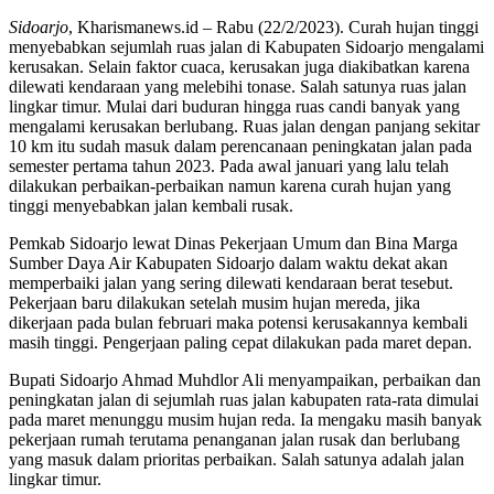
Sidoarjo
, Kharismanews.id – Rabu (22/2/2023). Curah hujan tinggi
menyebabkan sejumlah ruas jalan di Kabupaten Sidoarjo mengalami
kerusakan. Selain faktor cuaca, kerusakan juga diakibatkan karena
dilewati kendaraan yang melebihi tonase. Salah satunya ruas jalan
lingkar timur. Mulai dari buduran hingga ruas candi banyak yang
mengalami kerusakan berlubang. Ruas jalan dengan panjang sekitar
10 km itu sudah masuk dalam perencanaan peningkatan jalan pada
semester pertama tahun 2023. Pada awal januari yang lalu telah
dilakukan perbaikan-perbaikan namun karena curah hujan yang
tinggi menyebabkan jalan kembali rusak.
Pemkab Sidoarjo lewat Dinas Pekerjaan Umum dan Bina Marga
Sumber Daya Air Kabupaten Sidoarjo dalam waktu dekat akan
memperbaiki jalan yang sering dilewati kendaraan berat tesebut.
Pekerjaan baru dilakukan setelah musim hujan mereda, jika
dikerjaan pada bulan februari maka potensi kerusakannya kembali
masih tinggi. Pengerjaan paling cepat dilakukan pada maret depan.
Bupati Sidoarjo Ahmad Muhdlor Ali menyampaikan, perbaikan dan
peningkatan jalan di sejumlah ruas jalan kabupaten rata-rata dimulai
pada maret menunggu musim hujan reda. Ia mengaku masih banyak
pekerjaan rumah terutama penanganan jalan rusak dan berlubang
yang masuk dalam prioritas perbaikan. Salah satunya adalah jalan
lingkar timur.