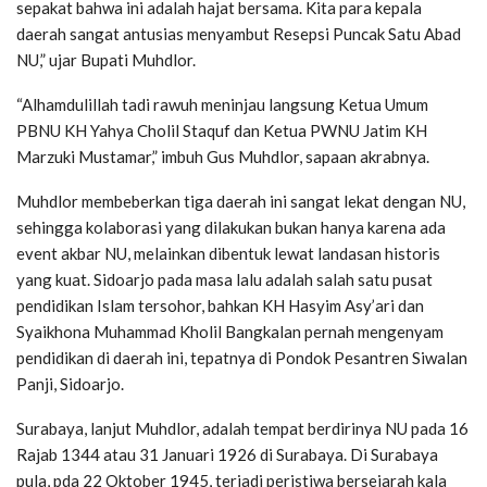
sepakat bahwa ini adalah hajat bersama. Kita para kepala
daerah sangat antusias menyambut Resepsi Puncak Satu Abad
NU,” ujar Bupati Muhdlor.
“Alhamdulillah tadi rawuh meninjau langsung Ketua Umum
PBNU KH Yahya Cholil Staquf dan Ketua PWNU Jatim KH
Marzuki Mustamar,” imbuh Gus Muhdlor, sapaan akrabnya.
Muhdlor membeberkan tiga daerah ini sangat lekat dengan NU,
sehingga kolaborasi yang dilakukan bukan hanya karena ada
event akbar NU, melainkan dibentuk lewat landasan historis
yang kuat. Sidoarjo pada masa lalu adalah salah satu pusat
pendidikan Islam tersohor, bahkan KH Hasyim Asy’ari dan
Syaikhona Muhammad Kholil Bangkalan pernah mengenyam
pendidikan di daerah ini, tepatnya di Pondok Pesantren Siwalan
Panji, Sidoarjo.
Surabaya, lanjut Muhdlor, adalah tempat berdirinya NU pada 16
Rajab 1344 atau 31 Januari 1926 di Surabaya. Di Surabaya
pula, pda 22 Oktober 1945, terjadi peristiwa bersejarah kala