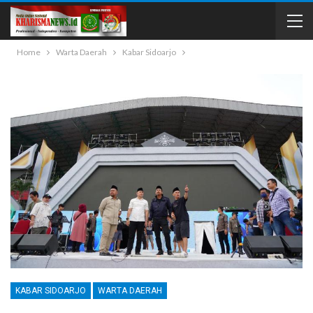
Home
Warta Daerah
Kabar Sidoarjo
KABAR SIDOARJO
WARTA DAERAH