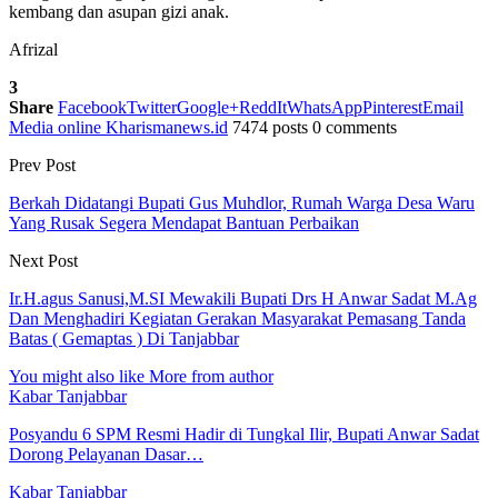
kembang dan asupan gizi anak.
Afrizal
3
Share
Facebook
Twitter
Google+
ReddIt
WhatsApp
Pinterest
Email
Media online Kharismanews.id
7474 posts
0 comments
Prev Post
Berkah Didatangi Bupati Gus Muhdlor, Rumah Warga Desa Waru
Yang Rusak Segera Mendapat Bantuan Perbaikan
Next Post
Ir.H.agus Sanusi,M.SI Mewakili Bupati Drs H Anwar Sadat M.Ag
Dan Menghadiri Kegiatan Gerakan Masyarakat Pemasang Tanda
Batas ( Gemaptas ) Di Tanjabbar
You might also like
More from author
Kabar Tanjabbar
Posyandu 6 SPM Resmi Hadir di Tungkal Ilir, Bupati Anwar Sadat
Dorong Pelayanan Dasar…
Kabar Tanjabbar