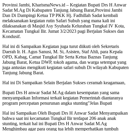
Provinsi Jambi, KharismaNews.id – Kegiatan Bupati Drs H Anwar
Sadat M.Ag Di Kabupaten Tanjung Jabung Barat,Provinsi Jambi
Dan Di Dampingi Ketua TP PKK Hj. Fadhillah Sadat kembali
melaksanakan kegiatan rutin Safari Subuh yang mana kali ini
dilaksanakan di Masjid Asy Syuhada Kelurahan Tungkal IV Kota,
Kecamatan Tungkal Ilir. Jumat 3/2/2023 pagi Berjalan Sukses dan
Kondusif.
Hal ini di Sampaikan Kegiatan juga turut diikuti oleh Sekretaris
Daerah Ir. H. Agus Sanusi, M. Si, Asisten, Staf Ahli, para Kepala
OPD, Kabag, Camat Tungkal Ilir Serta Ketua Baznas Tanjung
Jabung Barat, Ketua DWP, tokoh agama, dan warga setempat yang
juga antusias mengikuti kegiatan safari subuh Di wilayah Kabupaten
Tanjung Jabung Barat.
Hal ini Di Sampaikan Selain Berjalan Sukses ceramah keagamaan,
Bupati Drs H anwar Sadat M.Ag dalam kesempatan yang sama
menyampaikan Informasi terkait kegiatan Pemerintah diantaranya
program percepatan penurunan angka stunting”Jelas Bupati
Hal ini Sampaikan Oleh Bupati Drs H Anwar Sadat Menyampaikan
bahwa saat ini kecamatan Tungkal Ilir terdapat 206 anak anak
stunting, terkait hal ini Bupati Drs H Anwar Sadat M.Ag
Menghimbau agar para orang tua lebih memperhatikan tumbuh