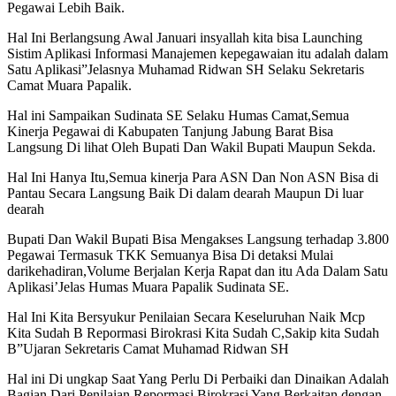
Pegawai Lebih Baik.
Hal Ini Berlangsung Awal Januari insyallah kita bisa Launching
Sistim Aplikasi Informasi Manajemen kepegawaian itu adalah dalam
Satu Aplikasi”Jelasnya Muhamad Ridwan SH Selaku Sekretaris
Camat Muara Papalik.
Hal ini Sampaikan Sudinata SE Selaku Humas Camat,Semua
Kinerja Pegawai di Kabupaten Tanjung Jabung Barat Bisa
Langsung Di lihat Oleh Bupati Dan Wakil Bupati Maupun Sekda.
Hal Ini Hanya Itu,Semua kinerja Para ASN Dan Non ASN Bisa di
Pantau Secara Langsung Baik Di dalam dearah Maupun Di luar
dearah
Bupati Dan Wakil Bupati Bisa Mengakses Langsung terhadap 3.800
Pegawai Termasuk TKK Semuanya Bisa Di detaksi Mulai
darikehadiran,Volume Berjalan Kerja Rapat dan itu Ada Dalam Satu
Aplikasi’Jelas Humas Muara Papalik Sudinata SE.
Hal Ini Kita Bersyukur Penilaian Secara Keseluruhan Naik Mcp
Kita Sudah B Repormasi Birokrasi Kita Sudah C,Sakip kita Sudah
B”Ujaran Sekretaris Camat Muhamad Ridwan SH
Hal ini Di ungkap Saat Yang Perlu Di Perbaiki dan Dinaikan Adalah
Bagian Dari Penilaian Repormasi Birokrasi Yang Berkaitan dengan