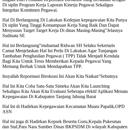
Di siplin Program Kerja Laporan Kinerja Pegawai Sekaligus
Integritas Komitmen Pegawai.
Hal Di Berlangsung Di Lakukan Kedepan kepegawaian Kita Punya
Di siplin Yang Tinggi Kemampuan Kerja Yang Baik Dan Dapat
Menyusun Target Target Kerja Di dinas Masing-Masing”Jelasnya
Sudinata SE
Hal ini Berlangsung”muhamad Ridwan SH Selaku Sekretaris
Camat Menjelaskan Hal Ini Perlu Di Lakukan Agar Tunjangan
Tambahan Penghasilan Pegawai ( TPP) Tidak Menjadi Kendala
Bagi Kita Untuk Terus Memberikan Kepada Pegawai Yang
Memang Berhak Untuk Mendapatkan TPP.
Insyallah Repormasi Birokrasi Ini Akan Kita Naikan”Sebutnya
Hal Ini Kita Coba Satu-Satu Simeka Akan Kita Launching
Sekaligus Kita Akan Kita Evaluasi Seberapa efektif Aplikasi Menata
Kepegawaian Di Kabupaten Tanjung Jabung Barat
Hal Ini di Hadirkan Kepegawaian Kecamatan Muara Papalik,OPD
ASN
Hal ini juga di Hadirkan Kepsek Beserta Guru,Kepala Pukesmas
dan Staf,Para Nara Sumber Dinas BKPSDM Di wilayah Kabupaten