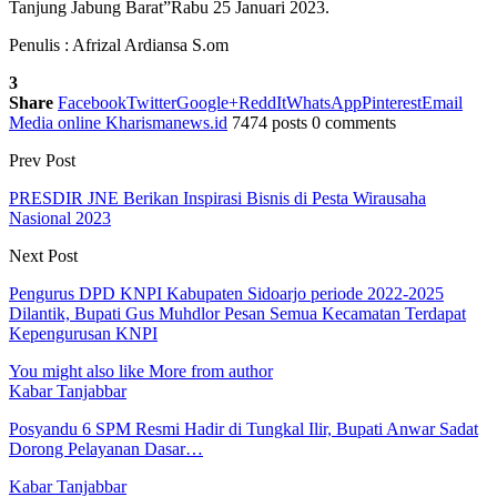
Tanjung Jabung Barat”Rabu 25 Januari 2023.
Penulis : Afrizal Ardiansa S.om
3
Share
Facebook
Twitter
Google+
ReddIt
WhatsApp
Pinterest
Email
Media online Kharismanews.id
7474 posts
0 comments
Prev Post
PRESDIR JNE Berikan Inspirasi Bisnis di Pesta Wirausaha
Nasional 2023
Next Post
Pengurus DPD KNPI Kabupaten Sidoarjo periode 2022-2025
Dilantik, Bupati Gus Muhdlor Pesan Semua Kecamatan Terdapat
Kepengurusan KNPI
You might also like
More from author
Kabar Tanjabbar
Posyandu 6 SPM Resmi Hadir di Tungkal Ilir, Bupati Anwar Sadat
Dorong Pelayanan Dasar…
Kabar Tanjabbar