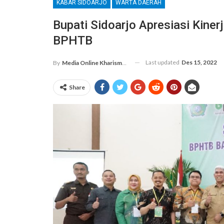
KABAR SIDOARJO
WARTA DAERAH
Bupati Sidoarjo Apresiasi Kine
BPHTB
Last updated
Des 15, 2022
By
Media Online Kharismanews.id
Share