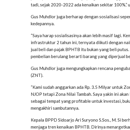
tadi, sejak 2020-2022 ada kenaikan sekitar 100%,” 
Gus Muhdlor juga berharap dengan sosialisasi seper
kedepannya.
“Saya harap sosialisasinya akan lebih masif lagi. 
infrastruktur 2 tahun ini, ternyata diikuti dengan n
jual beli dan pajak BPHTB itu bukan yang beli putus
pembelian berulang berarti barang yang diperjual bel
Gus Muhdlor juga mengungkapkan rencana penguba
(ZNT).
“Kami sudah anggarkan ada Rp. 3.5 Milyar untuk Zo
NJOP tetapi Zona Nilai Tambah. Saya yakin ini akan 
sebagai tempat yang profitable untuk investasi, buk
mengakhiri sambutannya.
Kepala BPPD Sidoarjo Ari Suryono S.Sos., M. Si b
menjaga tren kenaikan BPHTB. Dirinya menargetkan