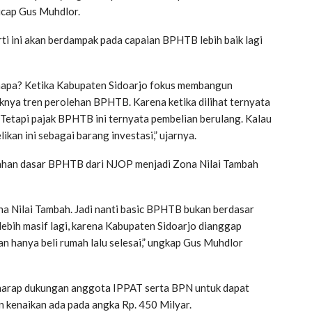
ucap Gus Muhdlor.
ti ini akan berdampak pada capaian BPHTB lebih baik lagi
Kenapa? Ketika Kabupaten Sidoarjo fokus membangun
aiknya tren perolehan BPHTB. Karena ketika dilihat ternyata
. Tetapi pajak BPHTB ini ternyata pembelian berulang. Kalau
ikan ini sebagai barang investasi,” ujarnya.
han dasar BPHTB dari NJOP menjadi Zona Nilai Tambah
na Nilai Tambah. Jadi nanti basic BPHTB bukan berdasar
lebih masif lagi, karena Kabupaten Sidoarjo dianggap
an hanya beli rumah lalu selesai,” ungkap Gus Muhdlor
erharap dukungan anggota IPPAT serta BPN untuk dapat
 kenaikan ada pada angka Rp. 450 Milyar.