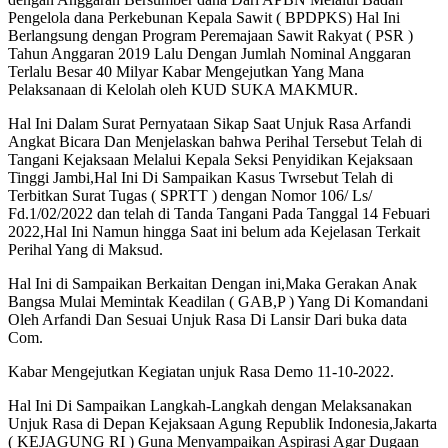
Pengelola dana Perkebunan Kepala Sawit ( BPDPKS) Hal Ini
Berlangsung dengan Program Peremajaan Sawit Rakyat ( PSR )
Tahun Anggaran 2019 Lalu Dengan Jumlah Nominal Anggaran
Terlalu Besar 40 Milyar Kabar Mengejutkan Yang Mana
Pelaksanaan di Kelolah oleh KUD SUKA MAKMUR.
Hal Ini Dalam Surat Pernyataan Sikap Saat Unjuk Rasa Arfandi
Angkat Bicara Dan Menjelaskan bahwa Perihal Tersebut Telah di
Tangani Kejaksaan Melalui Kepala Seksi Penyidikan Kejaksaan
Tinggi Jambi,Hal Ini Di Sampaikan Kasus Twrsebut Telah di
Terbitkan Surat Tugas ( SPRTT ) dengan Nomor 106/ Ls/
Fd.1/02/2022 dan telah di Tanda Tangani Pada Tanggal 14 Febuari
2022,Hal Ini Namun hingga Saat ini belum ada Kejelasan Terkait
Perihal Yang di Maksud.
Hal Ini di Sampaikan Berkaitan Dengan ini,Maka Gerakan Anak
Bangsa Mulai Memintak Keadilan ( GAB,P ) Yang Di Komandani
Oleh Arfandi Dan Sesuai Unjuk Rasa Di Lansir Dari buka data
Com.
Kabar Mengejutkan Kegiatan unjuk Rasa Demo 11-10-2022.
Hal Ini Di Sampaikan Langkah-Langkah dengan Melaksanakan
Unjuk Rasa di Depan Kejaksaan Agung Republik Indonesia,Jakarta
( KEJAGUNG RI ) Guna Menyampaikan Aspirasi Agar Dugaan