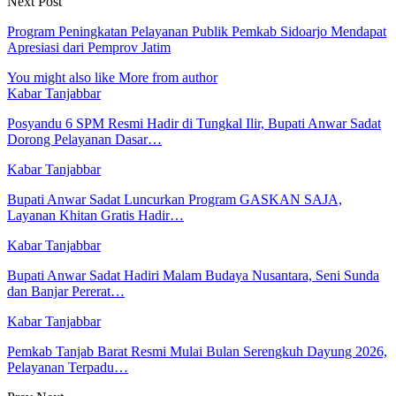
Next Post
Program Peningkatan Pelayanan Publik Pemkab Sidoarjo Mendapat
Apresiasi dari Pemprov Jatim
You might also like
More from author
Kabar Tanjabbar
Posyandu 6 SPM Resmi Hadir di Tungkal Ilir, Bupati Anwar Sadat
Dorong Pelayanan Dasar…
Kabar Tanjabbar
Bupati Anwar Sadat Luncurkan Program GASKAN SAJA,
Layanan Khitan Gratis Hadir…
Kabar Tanjabbar
Bupati Anwar Sadat Hadiri Malam Budaya Nusantara, Seni Sunda
dan Banjar Pererat…
Kabar Tanjabbar
Pemkab Tanjab Barat Resmi Mulai Bulan Serengkuh Dayung 2026,
Pelayanan Terpadu…