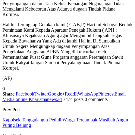
Penyimpangan dalam Tata Kelola Keuangan Negara,agar Tidak
Mengalami Kebocoran Atas Adanya dugaan Tindak Pidana
Korupsi.
Hal Ini Terungkap Gerakan kami ( GAB,P) Hari Ini Sebagai Bentuk
Pemintaan Kami Kepada Aparatur Penegak Hukum ( APH )
Khususnya Kejaksaan Agung agar Mengambil Langkah Tegas
Kepada Bawahanya Yang Ada di jambi.Hal ini Di Sampaikan
Untuk Segera Mengungkap dugaan Penyimpangan Atas
Pengelolaan Anggaran APBN Yang di kuncurkan oleh
Pemerintahan Pusat Guna Program anggaran Peremajaan Sawit
Untuk Rakyat Jangan Sampai Penyalahgunaan Tindak Pidana
Korupsi.
(AF)
6
Share
Facebook
Twitter
Google+
ReddIt
WhatsApp
Pinterest
Email
Media online Kharismanews.id
7474 posts
0 comments
Prev Post
Kapolsek Tanggulangin Peduli Warga Terdampak Musibah Angin
Puting Beliung