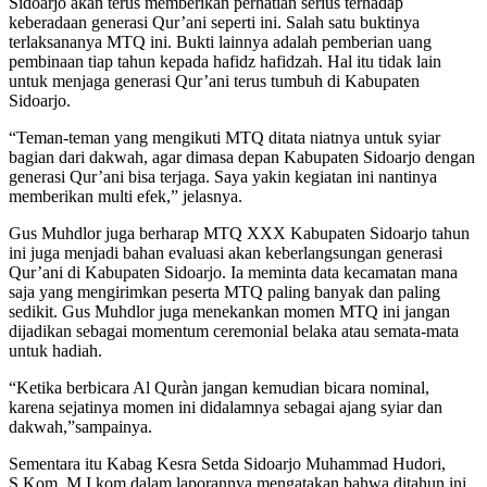
Sidoarjo akan terus memberikan perhatian serius terhadap
keberadaan generasi Qur’ani seperti ini. Salah satu buktinya
terlaksananya MTQ ini. Bukti lainnya adalah pemberian uang
pembinaan tiap tahun kepada hafidz hafidzah. Hal itu tidak lain
untuk menjaga generasi Qur’ani terus tumbuh di Kabupaten
Sidoarjo.
“Teman-teman yang mengikuti MTQ ditata niatnya untuk syiar
bagian dari dakwah, agar dimasa depan Kabupaten Sidoarjo dengan
generasi Qur’ani bisa terjaga. Saya yakin kegiatan ini nantinya
memberikan multi efek,” jelasnya.
Gus Muhdlor juga berharap MTQ XXX Kabupaten Sidoarjo tahun
ini juga menjadi bahan evaluasi akan keberlangsungan generasi
Qur’ani di Kabupaten Sidoarjo. Ia meminta data kecamatan mana
saja yang mengirimkan peserta MTQ paling banyak dan paling
sedikit. Gus Muhdlor juga menekankan momen MTQ ini jangan
dijadikan sebagai momentum ceremonial belaka atau semata-mata
untuk hadiah.
“Ketika berbicara Al Quràn jangan kemudian bicara nominal,
karena sejatinya momen ini didalamnya sebagai ajang syiar dan
dakwah,”sampainya.
Sementara itu Kabag Kesra Setda Sidoarjo Muhammad Hudori,
S,Kom, M.I.kom dalam laporannya mengatakan bahwa ditahun ini