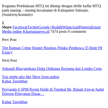
Kegiatan Pembukaan MTQ ini ditutup dengan defile kafila MTQ
pada masing – masing kecamatan di Kabupaten Sidoarjo.
(Sund/eny/kominfo)
2
Share
Facebook
Twitter
Google+
ReddIt
WhatsApp
Pinterest
Email
Media online Kharismanews.id
7474 posts
0 comments
Prev Post
Tim Batman Crime Hunter Ringkus Pelaku Pembawa 35 Butir Pil
Extacy
Next Post
Srikandi Bhayangkara Delta Olahraga Bersama dan Lomba Ceria
You might also like
More from author
Kabar Tanjabbar
Posyandu 6 SPM Resmi Hadir di Tungkal Ilir, Bupati Anwar Sadat
Dorong Pelayanan Dasar…
Kabar Tanjabbar