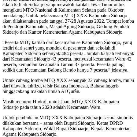
ada 5 kafilah Sidoarjo yang mewakili kafilah Jawa Timur untuk
mengikuti MTQ Nasional di Kalimantan Selatan pada Oktober
mendatang. Untuk pelaksanaan MTQ XXX Kabupaten Sidoarjo
akan dilaksanakan pada tanggal 27-28 Agustus 2022. Tempat lomba
di Pendopo Kabupaten, Masjid Agung Sidoarjo, Gedung Pemkab
Sidoarjo dan Kantor Kementerian Agama Kabupaten Sidoarjo.
“Peserta MTQ kafilah dari kecamatan se Kabupaten Sidoarjo, yang
terdiri dari santri yang mondok di pesantren dan sekolah di
Kabupaten Sidoarjo sebanyak 484 peserta. Jumlah kafilah terbanyak
dari Kecamatan Sidoarjo 43 peserta, menyusul kecamatan Waru 42
peserta, kemudian kecamatan Taman 37 peserta. Peserta paling
sedikit dari Kecamatan Balong Bendo hanya 7 peserta,” jelasnya.
Untuk cabang lomba MTQ XXX sebanyak 22 cabang lomba, mulai
dari tilawah, tahfizd, tafsir Bahasa Indonesia, Bahasa inggris
hinggacabang makalah ilmiah Al Quràn.
Masih menurut Hudori, untuk juara MTQ XXIX Kabupaten
Sidoarjo pada tahun 2020 adalah Kecamatan Waru.
Untuk pembukaan MTQ XXX Kabupaten Sidoarjo secara simbolis
dilakukan bersama – sama oleh Bupati Sidoarjo, Ketua DPRD
Kabupaten Sidoarjo, Wakil Bupati Sidoaarjo, Kepala Kementerian
Agama Kabupaten Sidoarjo.