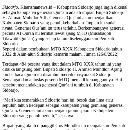
Sidoarjo
, Kharismanews.id – Kabupaten Sidoarjo juga ingin dikenal
sebagai kabupaten generasi Qur’ani adalah impian Bupati Sidoarjo
H. Ahmad Muhdlor S.IP. Generasi Qur’ani akan menjadikan
Kabupaten Sidoarjo yang penuh keberkahan. Impian itu sudah
nyata. Generasi Qur’ani itu terus terlahir. Berkembangnya generasi
pecinta Al-Quran itu terlihat lewat ajang MTQ (Musabaqoh
Tilawatil Qur’an) yang setiap tahun diselenggarakan Pemkab
Sidoarjo.
Seperti dalam pembukaan MTQ XXX Kabupaten Sidoarjo tahun
2022 di Alun-alun Sidoarjo kemarin malam, Jumat, (26/8/2022).
Terdapat 484 peserta yang ikut dalam MTQ XXX tahun ini yang
dibuka langsung oleh Bupati Sidoarjo H. Ahmad Muhdlor. Ajang
lomba baca Quran itu disambut meriah masyarakat Sidoarjo.
Semangat dan antusias peserta MTQ menjadi kebanggannya. Hal
tersebut menandakan generasi Qur’ani tumbuh di Kabupaten
Sidoarjo.
“Mari kita semarakkan Sidoarjo hari ini, besok dan lima atau
sepuluh tahun kedepan sebagai kabupaten yang gemilang generasi
Qur’ani. Generasi ini akan menjadi pionir -pionir Kabupaten
Sidoarjo yang penuh berkah,” jelasnya.
Bupati yang akrab dipanggil Gus Muhdlor itu mengatakan Pemkab