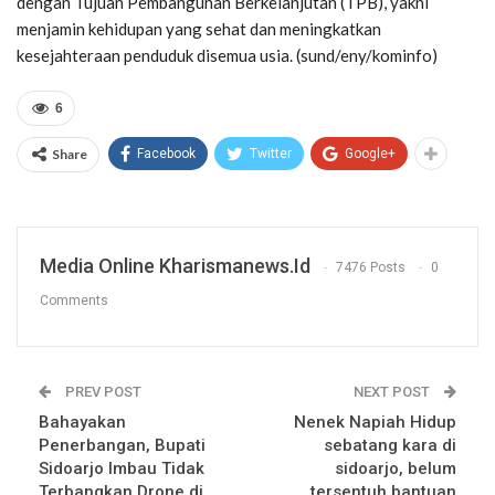
dengan Tujuan Pembangunan Berkelanjutan (TPB), yakni
menjamin kehidupan yang sehat dan meningkatkan
kesejahteraan penduduk disemua usia. (sund/eny/kominfo)
6
Share
Facebook
Twitter
Google+
Media Online Kharismanews.id
7476 Posts
0
Comments
PREV POST
NEXT POST
Bahayakan
Nenek Napiah Hidup
Penerbangan, Bupati
sebatang kara di
Sidoarjo Imbau Tidak
sidoarjo, belum
Terbangkan Drone di
tersentuh bantuan