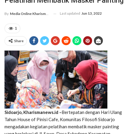
Pelatihan Membatik Masker Painting
Last updated
Jun 13, 2022
By
Media Online Kharismanews.id
1
Share
Sidoarjo, Kharismanews.id –
Bertepatan dengan Hari Ulang
Tahun House of Pinisi Cafe, Komunitas Filosofi Sidoarjo
mengadakan kegiatan pelatihan membatik masker painting
yang berlokasi di Jl. Sawo, Desa Sukodono Kecamatan