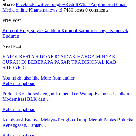
Share
Facebook
Twitter
Google+
ReddIt
WhatsApp
Pinterest
Email
Media online Kharismanews.id
7480 posts
0 comments
Prev Post
Kompol Hery Setyo Gantikan Kompol Samirin sebagai Kapolsek
Buduran
Next Post
KAPOLRESTA SIDOARJO SIDAK HARGA MINYAK
CURAH DI BEBERAPA PASAR TRADISIONAL KAB
SIDOARJO
You might also like
More from author
Kabar Tanjabbar
Perkuat Kolaborasi dengan Kemenaker, Wabup Katamso Usulkan
Modernisasi BLK dan…
Kabar Tanjabbar
Kolaborasi Budaya Melayu-Tionghoa Tutup Meriah Pentas Bhineka
Kebangsaan, Tanjab…
Kabar Tanjabbar