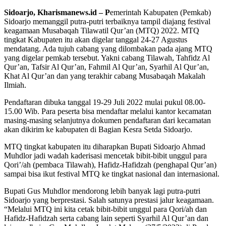
Sidoarjo, Kharismanews.id – P
emerintah Kabupaten (Pemkab)
Sidoarjo memanggil putra-putri terbaiknya tampil diajang festival
keagamaan Musabaqah Tilawatil Qur’an (MTQ) 2022. MTQ
tingkat Kabupaten itu akan digelar tanggal 24-27 Agustus
mendatang. Ada tujuh cabang yang dilombakan pada ajang MTQ
yang digelar pemkab tersebut. Yakni cabang Tilawah, Tahfidz Al
Qur’an, Tafsir Al Qur’an, Fahmil Al Qur’an, Syarhil Al Qur’an,
Khat Al Qur’an dan yang terakhir cabang Musabaqah Makalah
Ilmiah.
Pendaftaran dibuka tanggal 19-29 Juli 2022 mulai pukul 08.00-
15.00 Wib. Para peserta bisa mendaftar melalui kantor kecamatan
masing-masing selanjutnya dokumen pendaftaran dari kecamatan
akan dikirim ke kabupaten di Bagian Kesra Setda Sidoarjo.
MTQ tingkat kabupaten itu diharapkan Bupati Sidoarjo Ahmad
Muhdlor jadi wadah kaderisasi mencetak bibit-bibit unggul para
Qori’/ah (pembaca Tilawah), Hafidz-Hafidzah (penghapal Qur’an)
sampai bisa ikut festival MTQ ke tingkat nasional dan internasional.
Bupati Gus Muhdlor mendorong lebih banyak lagi putra-putri
Sidoarjo yang berprestasi. Salah satunya prestasi jalur keagamaan.
“Melalui MTQ ini kita cetak bibit-bibit unggul para Qori/ah dan
Hafidz-Hafidzah serta cabang lain seperti Syarhil Al Qur’an dan