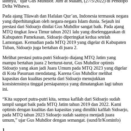
lainnya,” ujar Gus Muhdlor. Jum’at Malam, (27/5/2022) di Pendopo
Delta Wibawa.
Pada ajang Tilawah dan Hafalan Qur’an, Indonesia termasuk negara
yang diperhitungkan oleh negara-negara Islam dunia. Sejauh ini
prestasi dari Sidoarjo dinilai Gus Muhdlor sangat baik. Pada ajang
MTQ tingkat Jawa Timur tahun 2021 lalu yang diselenggarakan di
Kabupaten Pamekasan, Sidoarjo diperingkat kedua setelah
Lamongan. Kemudian pada MTQ 2019 yang digelar di Kabupaten
Tuban, Sidoarjo juga bertahan di juara 2.
Melihat prestasi putra-putri Sidoarjo diajang MTQ Jatim yang
mampu bertahan juara 2 berturut-turut, Gus Muhdlor optimis
Sidoarjo yang akan jadi Juara Umum pada MTQ 2023 yang digelar
di Kota Pasuruan mendatang. Karena Gus Muhdlor melihat
kapasitas dan kualitas peserta dari Sidoarjo menujukkan
konsistensinya tinggal persiapannya yang dimatangkan lagi tahun
ini.
“Kita support putra-putri kita, semua kafilah dari Sidoarjo sudah
tampil sangat baik pada MTQ Jatim tahun 2019 dan 2022. Kami
optimis dengan kualitas dan kapasitas yang dimiliki kafilah Sidoarjo,
pada MTQ tahun 2023 Sidoarjo sudah saatnya menjadi juara
umum,” ujar Gus Muhdlor dengan semangat. (sund/Ir/Kominfo)
1