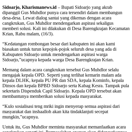
Sidoarjo, Kharismanews.id
– Bupati Sidoarjo yang akrab
dipanggil Gus Muhdlor punya cara tersendiri dalam membangun
desa-desa. Lewat dialog santai yang dikemas dengan acara
cangkrukan, Gus Muhdlor mendengarkan aspirasi sekaligus
memberi solusi. Kali ini dilakukan di Desa Barengkrajan Kecamatan
Krian, Rabu malam, (16/3).
“Kedatangan rombongan besar dari kabupaten ini akan kami
biasakan untuk turun kepojok-pojok seluruh desa yang ada di
Kabupaten Sidoarjo untuk mendengarkan aspirasi warga
Sidoarjo,”ucapnya kepada warga Desa Barengkrajan Krian.
Memang dalam acara cangkrukan tersebut Gus Muhdlor selalu
mengajak kepala OPD. Seperti yang terlihat kemarin malam ada
kepala DLHK, kepala PU PR dan SDA, kepala Kominfo, kepala
Dinsos dan kepala BPBD Sidoarjo serta Kabag Kesra. Tampak pula
sekretaris Dispenduk Capil Sidoarjo. Kepala OPD tersebut akan
membantunya memberikan solusi kepada masyarakat.
“Kulo sosialisasi teng mriki ingin menyerap semua aspirasi dari
masyarakat dan inshaalloh akan kita tindaklanjuti secepat
mungkin,”ucapnya.
Untuk itu, Gus Muhdlor meminta masyarakat memanfaatkan acara