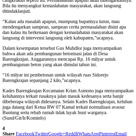
cangkrukan seperti ini. Permasalahan apapun akan didengarkannya.
Bila itu menyangkut kemaslahatan masyarakat, akan langsung
ditindaklanjuti.
“Kalau ada masalah apapun, mumpung bupatinya turun, mau
mendengarkan sampean, sampean cerita permasalahan disini apa
dan kalau itu berkenaan dengan kemaslahatan masyarakat akan
langsung di intervensi langsung oleh kabupaten,”ucapnya.
Dalam kesempatan tersebut Gus Muhdlor juga menyampaikan
bahwa akan ada pembangunan betonisasi jalan di Desa
Barengkrajan. Anggarannya mencapai Rp. 16 milyar untuk
pembangunan beton yang akan dimulai tahun ini.
“16 milyar ini pembetonan untuk wilayah ruas Sidorejo
Barengkrajan sepanjang 2 kilo,”ucapnya.
Kades Barengkrajan Kecamatan Krian Asmono juga menyampaikan
keluhannya terkait rusaknya jalan masuk kedesanya serta banjir
dibeberapa wilayah didesanya. Selain Kades Barengkrajan, keluhan
juga datang dari Ketua RW 07 Kamal terkait normalisasi avaour
Buntung serta rehab rumah tidak layak huni warganya.
(Sund/Git/Ir/Kominfo)
4
Share
Facebook
Twitter
Google+
ReddIt
WhatsApp
Pinterest
Email