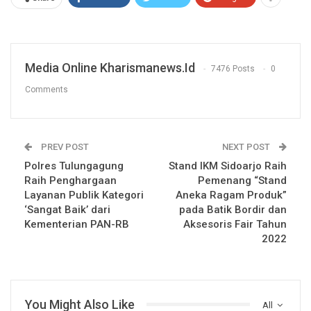
Media Online Kharismanews.id
7476 Posts
0
Comments
PREV POST
NEXT POST
Polres Tulungagung
Stand IKM Sidoarjo Raih
Raih Penghargaan
Pemenang “Stand
Layanan Publik Kategori
Aneka Ragam Produk”
‘Sangat Baik’ dari
pada Batik Bordir dan
Kementerian PAN-RB
Aksesoris Fair Tahun
2022
You Might Also Like
All