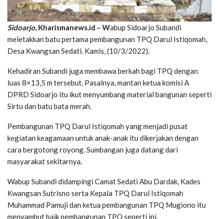
Sidoarjo
, Kharismanews.id – W
abup Sidoarjo Subandi
meletakkan batu pertama pembangunan TPQ Darul Istiqomah,
Desa Kwangsan Sedati. Kamis, (10/3/2022).
Kehadiran Subandi juga membawa berkah bagi TPQ dengan
luas 8×13,5 m tersebut. Pasalnya, mantan ketua komisi A
DPRD Sidoarjo itu ikut menyumbang material bangunan seperti
Sirtu dan batu bata merah.
Pembangunan TPQ Darul Istiqomah yang menjadi pusat
kegiatan keagamaan untuk anak-anak itu dikerjakan dengan
cara bergotong royong. Sumbangan juga datang dari
masyarakat sekitarnya.
Wabup Subandi didampingi Camat Sedati Abu Dardak, Kades
Kwangsan Sutrisno serta Kepala TPQ Darul Istiqomah
Muhammad Pamuji dan ketua pembangunan TPQ Mugiono itu
menyambut baik pembangunan TPQ seperti ini.