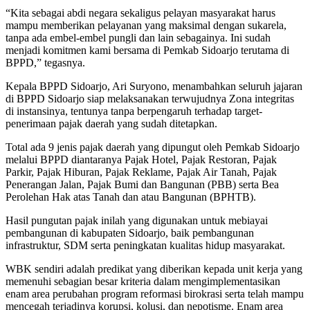
“Kita sebagai abdi negara sekaligus pelayan masyarakat harus
mampu memberikan pelayanan yang maksimal dengan sukarela,
tanpa ada embel-embel pungli dan lain sebagainya. Ini sudah
menjadi komitmen kami bersama di Pemkab Sidoarjo terutama di
BPPD,” tegasnya.
Kepala BPPD Sidoarjo, Ari Suryono, menambahkan seluruh jajaran
di BPPD Sidoarjo siap melaksanakan terwujudnya Zona integritas
di instansinya, tentunya tanpa berpengaruh terhadap target-
penerimaan pajak daerah yang sudah ditetapkan.
Total ada 9 jenis pajak daerah yang dipungut oleh Pemkab Sidoarjo
melalui BPPD diantaranya Pajak Hotel, Pajak Restoran, Pajak
Parkir, Pajak Hiburan, Pajak Reklame, Pajak Air Tanah, Pajak
Penerangan Jalan, Pajak Bumi dan Bangunan (PBB) serta Bea
Perolehan Hak atas Tanah dan atau Bangunan (BPHTB).
Hasil pungutan pajak inilah yang digunakan untuk mebiayai
pembangunan di kabupaten Sidoarjo, baik pembangunan
infrastruktur, SDM serta peningkatan kualitas hidup masyarakat.
WBK sendiri adalah predikat yang diberikan kepada unit kerja yang
memenuhi sebagian besar kriteria dalam mengimplementasikan
enam area perubahan program reformasi birokrasi serta telah mampu
mencegah terjadinya korupsi, kolusi, dan nepotisme. Enam area