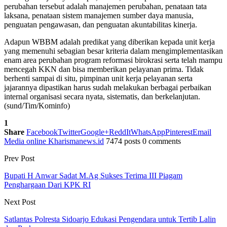
perubahan tersebut adalah manajemen perubahan, penataan tata
laksana, penataan sistem manajemen sumber daya manusia,
penguatan pengawasan, dan penguatan akuntabilitas kinerja.
Adapun WBBM adalah predikat yang diberikan kepada unit kerja
yang memenuhi sebagian besar kriteria dalam mengimplementasikan
enam area perubahan program reformasi birokrasi serta telah mampu
mencegah KKN dan bisa memberikan pelayanan prima. Tidak
berhenti sampai di situ, pimpinan unit kerja pelayanan serta
jajarannya dipastikan harus sudah melakukan berbagai perbaikan
internal organisasi secara nyata, sistematis, dan berkelanjutan.
(sund/Tim/Kominfo)
1
Share
Facebook
Twitter
Google+
ReddIt
WhatsApp
Pinterest
Email
Media online Kharismanews.id
7474 posts
0 comments
Prev Post
Bupati H Anwar Sadat M.Ag Sukses Terima III Piagam
Penghargaan Dari KPK RI
Next Post
Satlantas Polresta Sidoarjo Edukasi Pengendara untuk Tertib Lalin