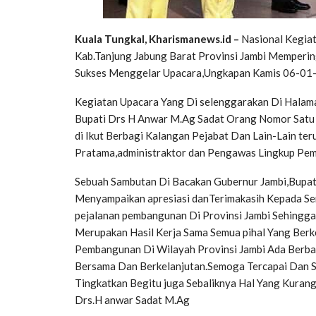
Kuala Tungkal, Kharismanews.id –
Nasional Kegia
Kab.Tanjung Jabung Barat Provinsi Jambi Mempering
Sukses Menggelar Upacara,Ungkapan Kamis 06-01
Kegiatan Upacara Yang Di selenggarakan Di Halama
Bupati Drs H Anwar M.Ag Sadat Orang Nomor Satu D
di Ikut Berbagi Kalangan Pejabat Dan Lain-Lain teru
Pratama,administraktor dan Pengawas Lingkup Pem
Sebuah Sambutan Di Bacakan Gubernur Jambi,Bupa
Menyampaikan apresiasi danTerimakasih Kepada Sem
pejalanan pembangunan Di Provinsi Jambi Sehingga
Merupakan Hasil Kerja Sama Semua pihal Yang Berke
Pembangunan Di Wilayah Provinsi Jambi Ada Berbag
Bersama Dan Berkelanjutan.Semoga Tercapai Dan S
Tingkatkan Begitu juga Sebaliknya Hal Yang Kuran
Drs.H anwar Sadat M.Ag