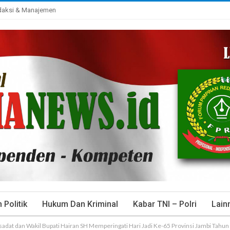
daksi & Manajemen
Politik
Hukum Dan Kriminal
Kabar TNI – Polri
Lain
adat dan Wakil Bupati Hairan SH Memperingati Hari Jadi Ke-65 Provinsi Jambi Tahun