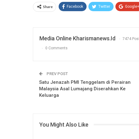
Share
Facebook
Twitter
Google
Media Online Kharismanews.id
7474 Pos
0 Comments
PREV POST
Satu Jenazah PMI Tenggelam di Perairan
Malaysia Asal Lumajang Diserahkan Ke
Keluarga
You Might Also Like