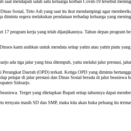
uh saat mendapati salah satu keluarga korban Covid-19 tersebut menin
Dinas Sosial, Tirto Adi yang saat itu ikut mendampingi agar memberika
a diminta segera melakukan pendataan terhadap keluarga yang mening
i 17 program kerja yang telah dijanjikannya. Tahun depan program bea
 Dinsos kami arahkan untuk mendata setiap yatim atau yatim piatu yan
 ada tiga jalur yang bisa ditempuh, yaitu melalui jalur prestasi, jalu
sasi Perangkat Daerah (OPD) terkait. Ketiga OPD yang diminta bertan
 pelajar di jalur prestasi dan Dinas Sosial berada di jalur beasiswa 
bupaten Sidoarjo.
beasiswa. Terget yang ditetapkan Bupati setiap tahunnya dapat member
atu ternyata masih SD dan SMP, maka kita akan buka peluang itu terma