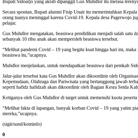
Bupati Sidoarjo yang akrab dipanggil Gus Muhdlor itu merasa tereny
Secara spontan, Bupati alumni Fisip Unair itu memerintahkan Kepala 
orang tuanya meninggal karena Covid-19. Kepala desa Pagerwojo jug
pelajar.
Gus Muhdlor mengatakan, beasiswa pendidikan menjadi salah satu dar
sebanyak 10 ribu anak akan memperoleh beasiswa tersebut.
“Melihat pandemi Covid – 19 yang begitu kuat hingga hari ini, maka
beasiswa itu,”ucapnya.
Muhdlor menjelaskan, untuk mendapatkan beasiswa dari pemkab Sidoarjo
Jalur-jalur tersebut kata Gus Muhdlor akan dikoordinir oleh Organi
Kepemudaan, Olahraga dan Pariwisata yang bertanggung jawab terhadap
seperti hafidz hafidzah akan dikoordinir oleh Bagian Kesra Setda Ka
Ketiganya oleh Gus Muhdlor di target untuk memenuhi kuota peserta 
“Melihat fakta di lapangan, banyak korban Covid – 19 yang yatim pi
mereka,”ucapnya.
(sigit/sund/kominfo)
0