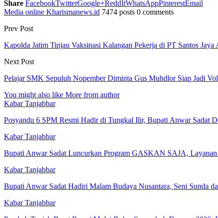
Share
Facebook
Twitter
Google+
ReddIt
WhatsApp
Pinterest
Email
Media online Kharismanews.id
7474 posts
0 comments
Prev Post
Kapolda Jatim Tinjau Vaksinasi Kalangan Pekerja di PT Santos Jaya
Next Post
Pelajar SMK Sepuluh Nopember Diminta Gus Muhdlor Siap Jadi Volu
You might also like
More from author
Kabar Tanjabbar
Posyandu 6 SPM Resmi Hadir di Tungkal Ilir, Bupati Anwar Sadat
Kabar Tanjabbar
Bupati Anwar Sadat Luncurkan Program GASKAN SAJA, Layanan 
Kabar Tanjabbar
Bupati Anwar Sadat Hadiri Malam Budaya Nusantara, Seni Sunda da
Kabar Tanjabbar