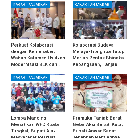
KABAR TANJABBAR
KABAR TANJABBAR
Perkuat Kolaborasi
Kolaborasi Budaya
dengan Kemenaker,
Melayu-Tionghoa Tutup
Wabup Katamso Usulkan
Meriah Pentas Bhineka
Modernisasi BLK dan…
Kebangsaan, Tanjab…
KABAR TANJABBAR
KABAR TANJABBAR
Lomba Mancing
Pramuka Tanjab Barat
Meriahkan WFC Kuala
Gelar Aksi Bersih Kota,
Tungkal, Bupati Ajak
Bupati Anwar Sadat
Masyarakat Perkuat
Tekankan Pentingnya…