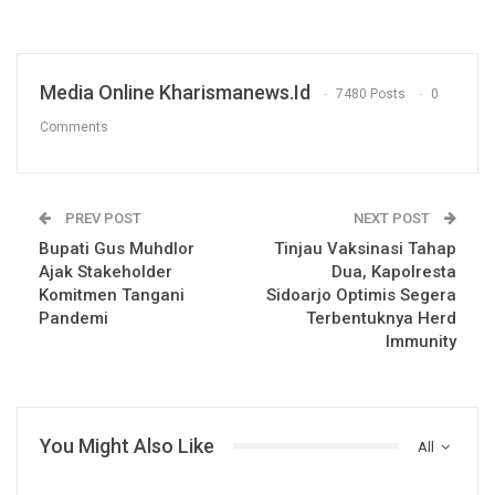
Media Online Kharismanews.id
7480 Posts
0
Comments
PREV POST
NEXT POST
Bupati Gus Muhdlor
Tinjau Vaksinasi Tahap
Ajak Stakeholder
Dua, Kapolresta
Komitmen Tangani
Sidoarjo Optimis Segera
Pandemi
Terbentuknya Herd
Immunity
You Might Also Like
All