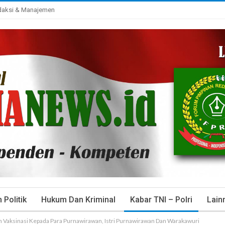
daksi & Manajemen
Politik
Hukum Dan Kriminal
Kabar TNI – Polri
Lain
n Vaksinasi Kepada Para Purnawirawan, Istri Purnawirawan Dan Warakawuri