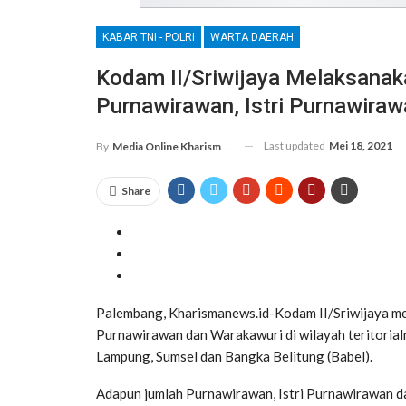
KABAR TNI - POLRI
WARTA DAERAH
Kodam II/Sriwijaya Melaksanak
Purnawirawan, Istri Purnawira
Last updated
Mei 18, 2021
By
Media Online Kharismanews.id
Share
Palembang, Kharismanews.id-Kodam II/Sriwijaya me
Purnawirawan dan Warakawuri di wilayah teritorialny
Lampung, Sumsel dan Bangka Belitung (Babel).
Adapun jumlah Purnawirawan, Istri Purnawirawan da