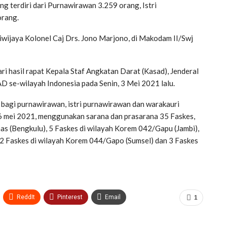
g terdiri dari Purnawirawan 3.259 orang, Istri
orang.
iwijaya Kolonel Caj Drs. Jono Marjono, di Makodam II/Swj
ari hasil rapat Kepala Staf Angkatan Darat (Kasad), Jenderal
 se-wilayah Indonesia pada Senin, 3 Mei 2021 lalu.
bagi purnawirawan, istri purnawirawan dan warakauri
26 mei 2021, menggunakan sarana dan prasarana 35 Faskes,
s (Bengkulu), 5 Faskes di wilayah Korem 042/Gapu (Jambi),
2 Faskes di wilayah Korem 044/Gapo (Sumsel) dan 3 Faskes
ReddIt
Pinterest
Email
1