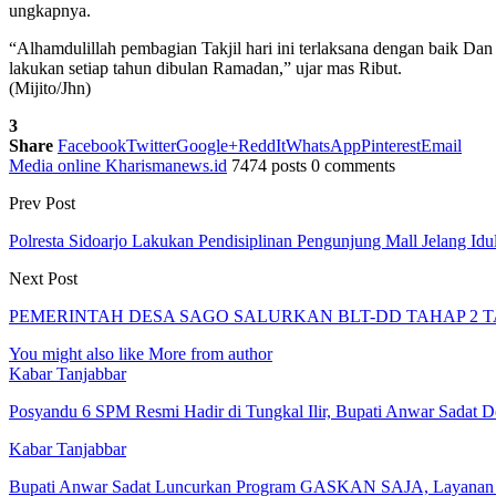
ungkapnya.
“Alhamdulillah pembagian Takjil hari ini terlaksana dengan baik D
lakukan setiap tahun dibulan Ramadan,” ujar mas Ribut.
(Mijito/Jhn)
3
Share
Facebook
Twitter
Google+
ReddIt
WhatsApp
Pinterest
Email
Media online Kharismanews.id
7474 posts
0 comments
Prev Post
Polresta Sidoarjo Lakukan Pendisiplinan Pengunjung Mall Jelang Idul 
Next Post
PEMERINTAH DESA SAGO SALURKAN BLT-DD TAHAP 2 T
You might also like
More from author
Kabar Tanjabbar
Posyandu 6 SPM Resmi Hadir di Tungkal Ilir, Bupati Anwar Sadat
Kabar Tanjabbar
Bupati Anwar Sadat Luncurkan Program GASKAN SAJA, Layanan 