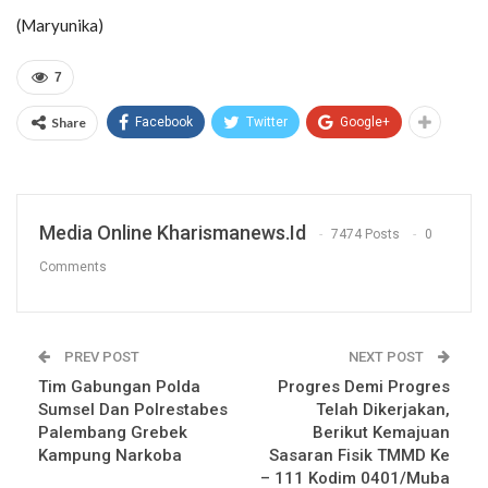
(Maryunika)
7
Share
Facebook
Twitter
Google+
Media Online Kharismanews.id
7474 Posts
0
Comments
PREV POST
NEXT POST
Tim Gabungan Polda
Progres Demi Progres
Sumsel Dan Polrestabes
Telah Dikerjakan,
Palembang Grebek
Berikut Kemajuan
Kampung Narkoba
Sasaran Fisik TMMD Ke
– 111 Kodim 0401/Muba