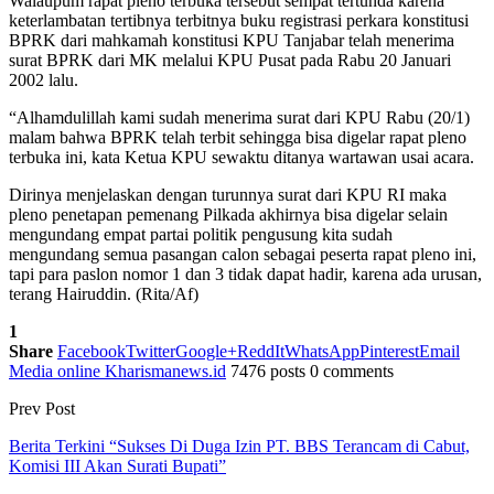
Walaupum rapat pleno terbuka tersebut sempat tertunda karena
keterlambatan tertibnya terbitnya buku registrasi perkara konstitusi
BPRK dari mahkamah konstitusi KPU Tanjabar telah menerima
surat BPRK dari MK melalui KPU Pusat pada Rabu 20 Januari
2002 lalu.
“Alhamdulillah kami sudah menerima surat dari KPU Rabu (20/1)
malam bahwa BPRK telah terbit sehingga bisa digelar rapat pleno
terbuka ini, kata Ketua KPU sewaktu ditanya wartawan usai acara.
Dirinya menjelaskan dengan turunnya surat dari KPU RI maka
pleno penetapan pemenang Pilkada akhirnya bisa digelar selain
mengundang empat partai politik pengusung kita sudah
mengundang semua pasangan calon sebagai peserta rapat pleno ini,
tapi para paslon nomor 1 dan 3 tidak dapat hadir, karena ada urusan,
terang Hairuddin. (Rita/Af)
1
Share
Facebook
Twitter
Google+
ReddIt
WhatsApp
Pinterest
Email
Media online Kharismanews.id
7476 posts
0 comments
Prev Post
Berita Terkini “Sukses Di Duga Izin PT. BBS Terancam di Cabut,
Komisi III Akan Surati Bupati”