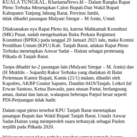
KUALA TUNGKAL, KhariamaNews.Id – Dalam Rangka Rapat
Pleno Terbuka Menetapkan Calon Bupati-Dan Wakil Bupati
Kabupaten Tanjung Jabung Barat, Provinsi Jambi,
tidak dihadiri pasangan Mulyani Siregar – M Amin, Ustad.
Dilaksanakan nya Rapat Pleno itu, karena Mahkamah Konstitusi
(MK) Pusat, sudah mengeluarkan Buku Perkara Registrasi
Konstitusi (BPRK) pada tanggal 20 Januari 2021 lalu, maka Komisi
Pemilihan Umum (KPU) Kab. Tanjab Barat, adakan Rapat Pleno
Terbuka menetapkan Anwar Sadat – Hairan sebagai pemenang
Pilkada di Tanjab Barat.
Tanpa dihadiri ke-2 pasangan lain (Mulyani Siregar – M. Amin) dan
(H Mukhlis – Supardi) Rakor Terbuka yang diadakan di Balai
Pertemuan Kantor Bupati, Kamis (21/1) malam, dihadiri oleh
Kapolres, AKBP Guntur Saputro, Dandim 0419/Tanjab, Letkol Inf
Erwan Santoso, Ketua Bawaslu, para utusan Partai, berlangsung
aman, damai dan lancar, walaupun beberapa Parpol besar seperti
PDI-Perjuangan tidak hadir.
Dalam rapat pleno tersebut KPU Tanjab Barat menetapkan
pasangan Bupati dan Wakil Bupati Tanjab Barat, Ustadz Anwar
Sadat-Hairan yang memperoleh suara terbanyak sebagai Paslon
terpilih pada Pilkada 2020.