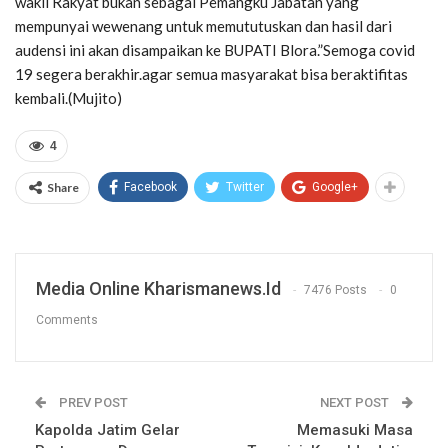
wakil Rakyat bukan sebagai Pemangku Jabatan yang
mempunyai wewenang untuk memututuskan dan hasil dari
audensi ini akan disampaikan ke BUPATI Blora.”Semoga covid
19 segera berakhir.agar semua masyarakat bisa beraktifitas
kembali.(Mujito)
4
Share
Facebook
Twitter
Google+
Media Online Kharismanews.id
7476 Posts
0
Comments
PREV POST
NEXT POST
Kapolda Jatim Gelar
Memasuki Masa