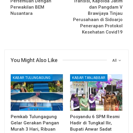
Pertemuan Dengan
Transisi, Kapolda Jatim
Perwakilan BEM
dan Pangdam V
Nusantara
Brawijaya Tinjau
Perusahaan di Sidoarjo
Penerapan Protokol
Kesehatan Covid19
You Might Also Like
All
KABAR TULUNGAGUNG
KABAR TANJABBAR
Pemkab Tulungagung
Posyandu 6 SPM Resmi
Gelar Gerakan Pangan
Hadir di Tungkal Ilir,
Murah 3 Hari, Ribuan
Bupati Anwar Sadat