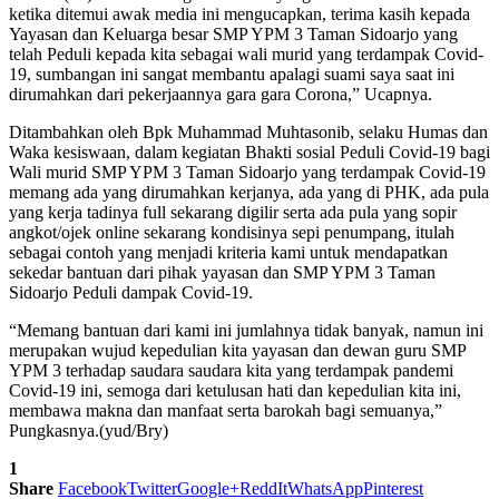
ketika ditemui awak media ini mengucapkan, terima kasih kepada
Yayasan dan Keluarga besar SMP YPM 3 Taman Sidoarjo yang
telah Peduli kepada kita sebagai wali murid yang terdampak Covid-
19, sumbangan ini sangat membantu apalagi suami saya saat ini
dirumahkan dari pekerjaannya gara gara Corona,” Ucapnya.
Ditambahkan oleh Bpk Muhammad Muhtasonib, selaku Humas dan
Waka kesiswaan, dalam kegiatan Bhakti sosial Peduli Covid-19 bagi
Wali murid SMP YPM 3 Taman Sidoarjo yang terdampak Covid-19
memang ada yang dirumahkan kerjanya, ada yang di PHK, ada pula
yang kerja tadinya full sekarang digilir serta ada pula yang sopir
angkot/ojek online sekarang kondisinya sepi penumpang, itulah
sebagai contoh yang menjadi kriteria kami untuk mendapatkan
sekedar bantuan dari pihak yayasan dan SMP YPM 3 Taman
Sidoarjo Peduli dampak Covid-19.
“Memang bantuan dari kami ini jumlahnya tidak banyak, namun ini
merupakan wujud kepedulian kita yayasan dan dewan guru SMP
YPM 3 terhadap saudara saudara kita yang terdampak pandemi
Covid-19 ini, semoga dari ketulusan hati dan kepedulian kita ini,
membawa makna dan manfaat serta barokah bagi semuanya,”
Pungkasnya.(yud/Bry)
1
Share
Facebook
Twitter
Google+
ReddIt
WhatsApp
Pinterest