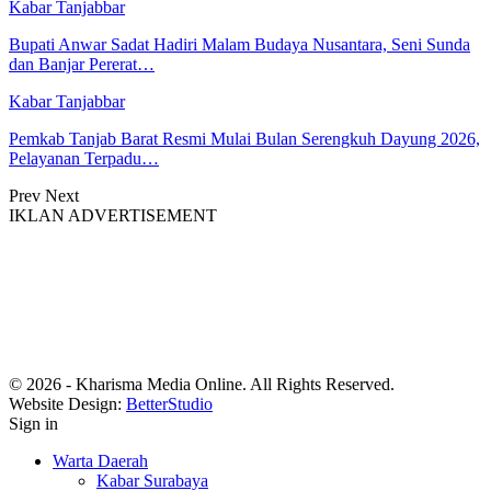
Kabar Tanjabbar
Bupati Anwar Sadat Hadiri Malam Budaya Nusantara, Seni Sunda
dan Banjar Pererat…
Kabar Tanjabbar
Pemkab Tanjab Barat Resmi Mulai Bulan Serengkuh Dayung 2026,
Pelayanan Terpadu…
Prev
Next
IKLAN ADVERTISEMENT
© 2026 - Kharisma Media Online. All Rights Reserved.
Website Design:
BetterStudio
Sign in
Warta Daerah
Kabar Surabaya