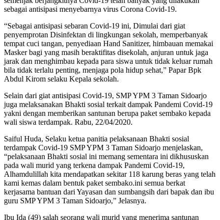
semenjak berjangkitnya Covid-19 telah banyak yang dilakukan
sebagai antisipasi menyebarnya virus Corona Covid-19.
“Sebagai antisipasi sebaran Covid-19 ini, Dimulai dari giat
penyemprotan Disinfektan di lingkungan sekolah, memperbanyak
tempat cuci tangan, penyediaan Hand Sanitizer, himbauan memakai
Masker bagi yang masih beraktifitas disekolah, anjuran untuk jaga
jarak dan menghimbau kepada para siswa untuk tidak keluar rumah
bila tidak terlalu penting, menjaga pola hidup sehat,” Papar Bpk
Abdul Kirom selaku Kepala sekolah.
Selain dari giat antisipasi Covid-19, SMP YPM 3 Taman Sidoarjo
juga melaksanakan Bhakti sosial terkait dampak Pandemi Covid-19
yakni dengan memberikan santunan berupa paket sembako kepada
wali siswa terdampak. Rabu, 22/04/2020.
Saiful Huda, Selaku ketua panitia pelaksanaan Bhakti sosial
terdampak Covid-19 SMP YPM 3 Taman Sidoarjo menjelaskan,
“pelaksanaan Bhakti sosial ini memang sementara ini dikhususkan
pada wali murid yang terkena dampak Pandemi Covid-19,
Alhamdulillah kita mendapatkan sekitar 118 karung beras yang telah
kami kemas dalam bentuk paket sembako.ini semua berkat
kerjasama bantuan dari Yayasan dan sumbangsih dari bapak dan ibu
guru SMP YPM 3 Taman Sidoarjo,” Jelasnya.
Ibu Ida (49) salah seorang wali murid yang menerima santunan