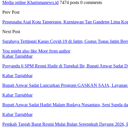
Media online Kharismanews.id
7474 posts
0 comments
Prev Post
Pengusaha Asal Kota Tangerang, Kurniawan Tan Gandeng Lima Kom
Next Post
Surabaya Tertinggi Kasus Covid-19 di Jatim, Gugus Tugas Jatim Ber
You might also like
More from author
Kabar Tanjabbar
Posyandu 6 SPM Resmi Hadir di Tungkal Ilir, Bupati Anwar Sadat
Kabar Tanjabbar
Bupati Anwar Sadat Luncurkan Program GASKAN SAJA, Layanan 
Kabar Tanjabbar
Bupati Anwar Sadat Hadiri Malam Budaya Nusantara, Seni Sunda da
Kabar Tanjabbar
Pemkab Tanjab Barat Resmi Mulai Bulan Serengkuh Dayung 2026,