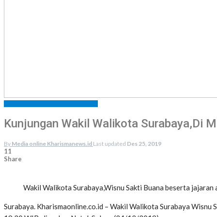
KABAR SURABAYA
WARTA DAERAH
Kunjungan Wakil Walikota Surabaya,Di M
By
Media online Kharismanews.id
Last updated
Des 25, 2019
11
Share
Wakil Walikota Surabaya,Wisnu Sakti Buana beserta jajaran
Surabaya. Kharismaonline.co.id – Wakil Walikota Surabaya Wisnu Sa