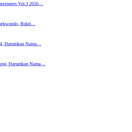
merengers Vol.3 2026…
 Taekwondo, Bukti…
U-14, Harumkan Nama…
agung, Harumkan Nama…