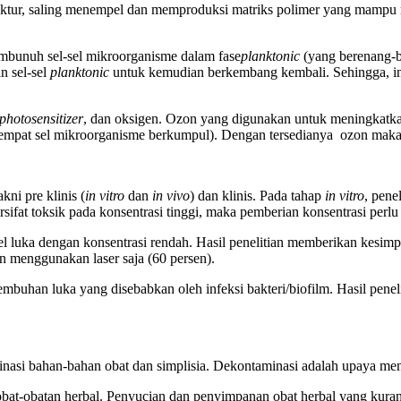
uktur, saling menempel dan memproduksi matriks polimer yang mampu 
unuh sel-sel mikroorganisme dalam fase
planktonic
(yang berenang-be
n sel-sel
planktonic
untuk kemudian berkembang kembali. Sehingga, in
photosensitizer
, dan oksigen. Ozon yang digunakan untuk meningkatk
(tempat sel mikroorganisme berkumpul). Dengan tersedianya ozon maka m
kni pre klinis (
in vitro
dan
in vivo
) dan klinis. Pada tahap
in vitro
, pene
rsifat toksik pada konsentrasi tinggi, maka pemberian konsentrasi perlu
l luka dengan konsentrasi rendah. Hasil penelitian memberikan kesi
an menggunakan laser saja (60 persen).
yembuhan luka yang disebabkan oleh infeksi bakteri/biofilm. Hasil pene
asi bahan-bahan obat dan simplisia. Dekontaminasi adalah upaya me
obat-obatan herbal. Penyucian dan penyimpanan obat herbal yang kura