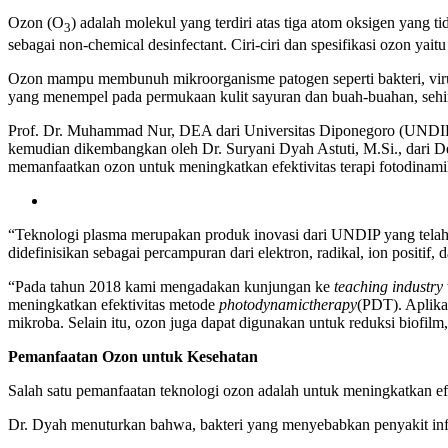
Ozon (O
) adalah molekul yang terdiri atas tiga atom oksigen yang t
3
sebagai non-chemical desinfectant. Ciri-ciri dan spesifikasi ozon yaitu
Ozon mampu membunuh mikroorganisme patogen seperti bakteri, virus,
yang menempel pada permukaan kulit sayuran dan buah-buahan, sehi
Prof. Dr. Muhammad Nur, DEA dari Universitas Diponegoro (UNDIP) t
kemudian dikembangkan oleh Dr. Suryani Dyah Astuti, M.Si., dari De
memanfaatkan ozon untuk meningkatkan efektivitas terapi fotodinami
“Teknologi plasma merupakan produk inovasi dari UNDIP yang telah d
didefinisikan sebagai percampuran dari elektron, radikal, ion positif,
“Pada tahun 2018 kami mengadakan kunjungan ke
teaching industry
meningkatkan efektivitas metode
photodynamictherapy
(PDT). Aplika
mikroba. Selain itu, ozon juga dapat digunakan untuk reduksi biofilm
Pemanfaatan Ozon untuk Kesehatan
Salah satu pemanfaatan teknologi ozon adalah untuk meningkatkan efe
Dr. Dyah menuturkan bahwa, bakteri yang menyebabkan penyakit i