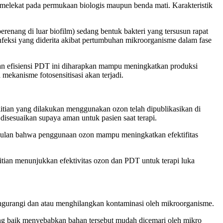
melekat pada permukaan biologis maupun benda mati. Karakteristik
renang di luar biofilm) sedang bentuk bakteri yang tersusun rapat
feksi yang diderita akibat pertumbuhan mikroorganisme dalam fase
an efisiensi PDT ini diharapkan mampu meningkatkan produksi
ekanisme fotosensitisasi akan terjadi.
litian yang dilakukan menggunakan ozon telah dipublikasikan di
 disesuaikan supaya aman untuk pasien saat terapi.
mpulan bahwa penggunaan ozon mampu meningkatkan efektifitas
litian menunjukkan efektivitas ozon dan PDT untuk terapi luka
ngurangi dan atau menghilangkan kontaminasi oleh mikroorganisme.
ng baik menyebabkan bahan tersebut mudah dicemari oleh mikro