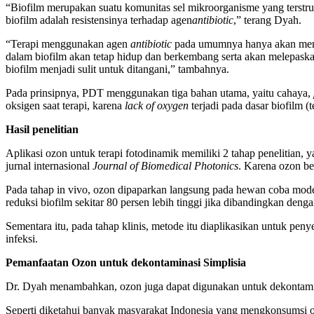
“Biofilm merupakan suatu komunitas sel mikroorganisme yang terstr
biofilm adalah resistensinya terhadap agen
antibiotic
,” terang Dyah.
“Terapi menggunakan agen
antibiotic
pada umumnya hanya akan memb
dalam biofilm akan tetap hidup dan berkembang serta akan melepaska
biofilm menjadi sulit untuk ditangani,” tambahnya.
Pada prinsipnya, PDT menggunakan tiga bahan utama, yaitu cahaya,
oksigen saat terapi, karena
lack of oxygen
terjadi pada dasar biofilm 
Hasil penelitian
Aplikasi ozon untuk terapi fotodinamik memiliki 2 tahap penelitian, ya
jurnal internasional
Journal of Biomedical Photonics
. Karena ozon be
Pada tahap in vivo, ozon dipaparkan langsung pada hewan coba mode
reduksi biofilm sekitar 80 persen lebih tinggi jika dibandingkan deng
Sementara itu, pada tahap klinis, metode itu diaplikasikan untuk pen
infeksi.
Pemanfaatan Ozon untuk dekontaminasi Simplisia
Dr. Dyah menambahkan, ozon juga dapat digunakan untuk dekontamin
Seperti diketahui banyak masyarakat Indonesia yang mengkonsumsi 