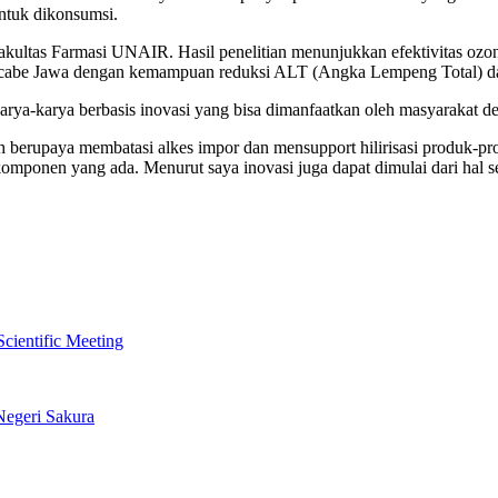
untuk dikonsumsi.
akultas Farmasi UNAIR. Hasil penelitian menunjukkan efektivitas ozon
uah cabe Jawa dengan kemampuan reduksi ALT (Angka Lempeng Total)
arya-karya berbasis inovasi yang bisa dimanfaatkan oleh masyarakat d
h berupaya membatasi alkes impor dan mensupport hilirisasi produk-pro
omponen yang ada. Menurut saya inovasi juga dapat dimulai dari hal 
ientific Meeting
egeri Sakura