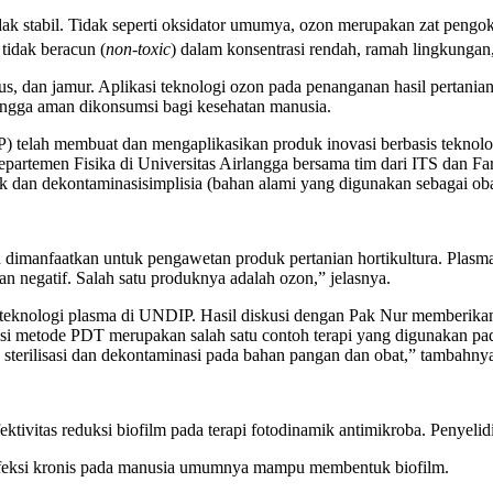
idak stabil. Tidak seperti oksidator umumya, ozon merupakan zat pengok
 tidak beracun (
non-toxic
) dalam konsentrasi rendah, ramah lingkungan,
 dan jamur. Aplikasi teknologi ozon pada penanganan hasil pertanian
ngga aman dikonsumsi bagi kesehatan manusia.
elah membuat dan mengaplikasikan produk inovasi berbasis teknologi 
partemen Fisika di Universitas Airlangga bersama tim dari ITS dan F
k dan dekontaminasisimplisia (bahan alami yang digunakan sebagai oba
imanfaatkan untuk pengawetan produk pertanian hortikultura. Plasma m
 dan negatif. Salah satu produknya adalah ozon,” jelasnya.
teknologi plasma di UNDIP. Hasil diskusi dengan Pak Nur memberikan
si metode PDT merupakan salah satu contoh terapi yang digunakan pa
, sterilisasi dan dekontaminasi pada bahan pangan dan obat,” tambahny
ktivitas reduksi biofilm pada terapi fotodinamik antimikroba. Penyeli
nfeksi kronis pada manusia umumnya mampu membentuk biofilm.