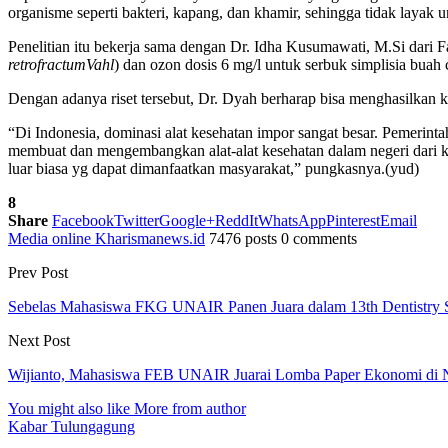
organisme seperti bakteri, kapang, dan khamir, sehingga tidak layak 
Penelitian itu bekerja sama dengan Dr. Idha Kusumawati, M.Si dari F
retrofractumVahl
) dan ozon dosis 6 mg/l untuk serbuk simplisia b
Dengan adanya riset tersebut, Dr. Dyah berharap bisa menghasilkan k
“Di Indonesia, dominasi alat kesehatan impor sangat besar. Pemerinta
membuat dan mengembangkan alat-alat kesehatan dalam negeri dari k
luar biasa yg dapat dimanfaatkan masyarakat,” pungkasnya.(yud)
8
Share
Facebook
Twitter
Google+
ReddIt
WhatsApp
Pinterest
Email
Media online Kharismanews.id
7476 posts
0 comments
Prev Post
Sebelas Mahasiswa FKG UNAIR Panen Juara dalam 13th Dentistry Sc
Next Post
Wijianto, Mahasiswa FEB UNAIR Juarai Lomba Paper Ekonomi di N
You might also like
More from author
Kabar Tulungagung