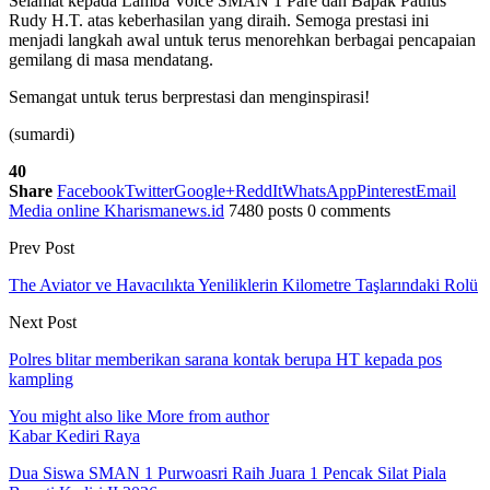
Selamat kepada Lamba Voice SMAN 1 Pare dan Bapak Paulus
Rudy H.T. atas keberhasilan yang diraih. Semoga prestasi ini
menjadi langkah awal untuk terus menorehkan berbagai pencapaian
gemilang di masa mendatang.
Semangat untuk terus berprestasi dan menginspirasi!
(sumardi)
40
Share
Facebook
Twitter
Google+
ReddIt
WhatsApp
Pinterest
Email
Media online Kharismanews.id
7480 posts
0 comments
Prev Post
The Aviator ve Havacılıkta Yeniliklerin Kilometre Taşlarındaki Rolü
Next Post
Polres blitar memberikan sarana kontak berupa HT kepada pos
kampling
You might also like
More from author
Kabar Kediri Raya
Dua Siswa SMAN 1 Purwoasri Raih Juara 1 Pencak Silat Piala