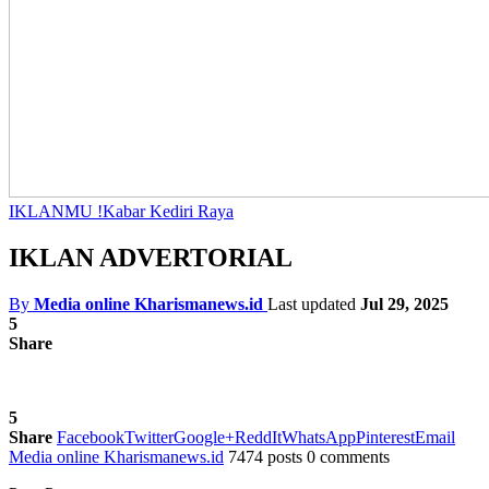
IKLANMU !
Kabar Kediri Raya
IKLAN ADVERTORIAL
By
Media online Kharismanews.id
Last updated
Jul 29, 2025
5
Share
5
Share
Facebook
Twitter
Google+
ReddIt
WhatsApp
Pinterest
Email
Media online Kharismanews.id
7474 posts
0 comments