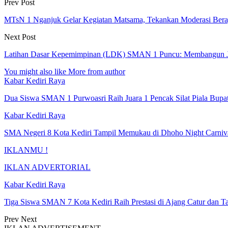
Prev Post
MTsN 1 Nganjuk Gelar Kegiatan Matsama, Tekankan Moderasi Berag
Next Post
Latihan Dasar Kepemimpinan (LDK) SMAN 1 Puncu: Membangun Ji
You might also like
More from author
Kabar Kediri Raya
Dua Siswa SMAN 1 Purwoasri Raih Juara 1 Pencak Silat Piala Bupati
Kabar Kediri Raya
SMA Negeri 8 Kota Kediri Tampil Memukau di Dhoho Night Carni
IKLANMU !
IKLAN ADVERTORIAL
Kabar Kediri Raya
Tiga Siswa SMAN 7 Kota Kediri Raih Prestasi di Ajang Catur dan
Prev
Next