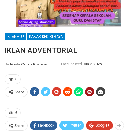
IKLANMU !
KABAR KEDIRI RAYA
IKLAN ADVENTORIAL
Last updated
Jun 2, 2025
By
Media Online Kharismanews.id
6
Share
6
Share
Facebook
Twitter
Google+